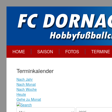
HOME
SAISON
FOTOS
TERMINE
Terminkalender
Nach Jahr
Nach Monat
Nach Woche
Heute
Gehe zu Monat